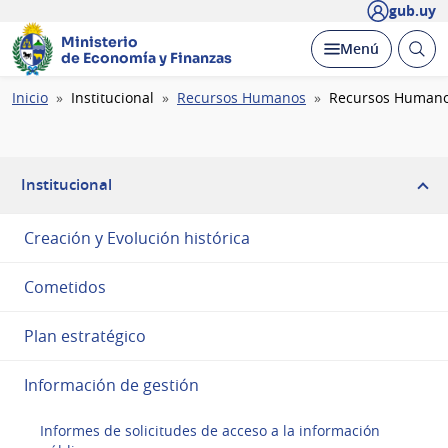
gub.uy
Ministerio
Abrir
Desplegar
Menú
de Economía y Finanzas
busc
Ruta
Inicio
Institucional
Recursos Humanos
Recursos Humano
de
navegación
Institucional
Creación y Evolución histórica
Cometidos
Plan estratégico
Información de gestión
Informes de solicitudes de acceso a la información