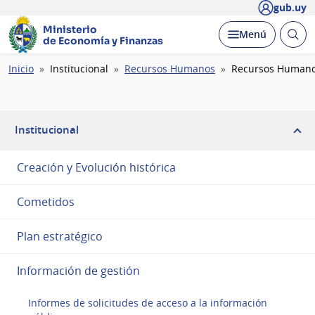
gub.uy
Ministerio
Abrir
Desplegar
Menú
de Economía y Finanzas
busc
Ruta
Inicio
Institucional
Recursos Humanos
Recursos Humano
de
navegación
Institucional
Creación y Evolución histórica
Cometidos
Plan estratégico
Información de gestión
Informes de solicitudes de acceso a la información