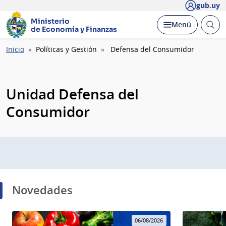
gub.uy
Ministerio
Abrir
Desplegar
Menú
de Economía y Finanzas
busc
Ruta
Inicio
Políticas y Gestión
Defensa del Consumidor
de
navegación
Unidad Defensa del
Consumidor
Novedades
06/08/2026