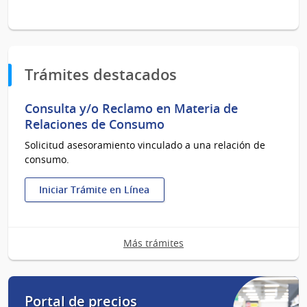
Trámites destacados
Consulta y/o Reclamo en Materia de
Relaciones de Consumo
Solicitud asesoramiento vinculado a una relación de
consumo.
Iniciar Trámite en Línea
:
Consulta
y/o
Más trámites
Reclamo
en
Materia
de
Portal de precios
Relaciones