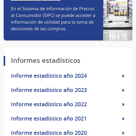
de
En el Sistema de Información de Precios
Consumo
al Consumidor (SIPC) se puede acceder a
información de utilidad para la toma de
decisiones de las compras.
Informes estadísticos
Informe estadístico año 2024
Informe estadístico año 2023
Informe estadístico año 2022
Informe estadístico año 2021
Informe estadístico año 2020