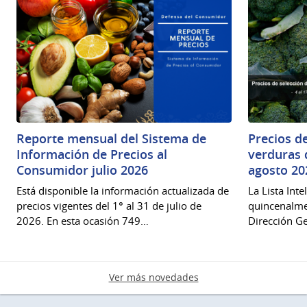
Reporte mensual del Sistema de
Precios de
Información de Precios al
verduras d
Consumidor julio 2026
agosto 20
Está disponible la información actualizada de
La Lista Int
precios vigentes del 1° al 31 de julio de
quincenalme
2026. En esta ocasión 749…
Dirección Ge
Ver más novedades