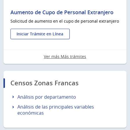
Declaración
Jurada
Aumento de Cupo de Personal Extranjero
de
Solicitud de aumento en el cupo de personal extranjero
empresas
usuarias
de
Iniciar Trámite en Línea
:
Zona
Aumento
Franca
de
Ver más Más trámites
Cupo
de
Personal
Extranjero
Censos Zonas Francas
Análisis por departamento
Análisis de las principales variables
económicas