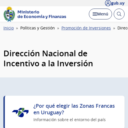
gub.uy
Ministerio
Abrir
Desplegar
Menú
de Economía y Finanzas
busc
Ruta
Inicio
Políticas y Gestión
Promoción de Inversiones
Direc
de
navegación
Dirección Nacional de
Incentivo a la Inversión
¿Por qué elegir las Zonas Francas
en Uruguay?
Información sobre el entorno del país