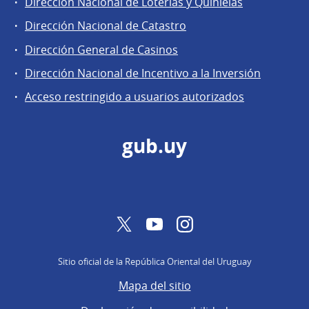
Dirección Nacional de Loterías y Quinielas
de
Dirección Nacional de Catastro
la
Dirección
Dirección General de Casinos
General
Dirección Nacional de Incentivo a la Inversión
de
Acceso restringido a usuarios autorizados
Secretaría
gub.uy
Twitter
YouTube
Instagram
Sitio oficial de la República Oriental del Uruguay
Mapa del sitio