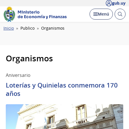
gub.uy
Ministerio
Abrir
Desplegar
Menú
de Economía y Finanzas
busc
Ruta
Inicio
Publico
Organismos
de
navegación
Organismos
Aniversario
Loterías y Quinielas conmemora 170
años