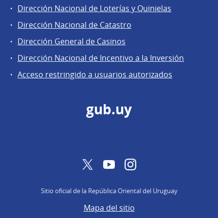
Áreas
Dirección Nacional de Loterías y Quinielas
de
Dirección Nacional de Catastro
la
Dirección
Dirección General de Casinos
General
Dirección Nacional de Incentivo a la Inversión
de
Acceso restringido a usuarios autorizados
Secretaría
gub.uy
Twitter
YouTube
Instagram
Sitio oficial de la República Oriental del Uruguay
Mapa del sitio