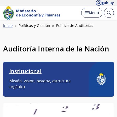
gub.uy
Ministerio
Abrir
Desplegar
Menú
de Economía y Finanzas
busc
Ruta
Inicio
Políticas y Gestión
Política de Auditorías
de
navegación
Auditoría Interna de la Nación
Institucional
Misión, visión, historia, estructura
orgánica