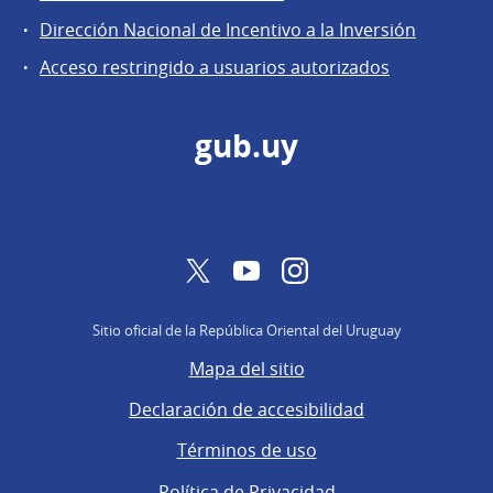
General
Dirección Nacional de Incentivo a la Inversión
de
Acceso restringido a usuarios autorizados
Secretaría
gub.uy
Twitter
YouTube
Instagram
Sitio oficial de la República Oriental del Uruguay
Mapa del sitio
Declaración de accesibilidad
Términos de uso
Política de Privacidad