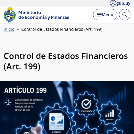
gub.uy
Ministerio
Abrir
Desplegar
Menú
de Economía y Finanzas
busc
Ruta
Inicio
Control de Estados Financieros (Art. 199)
de
navegación
Control de Estados Financieros
(Art. 199)