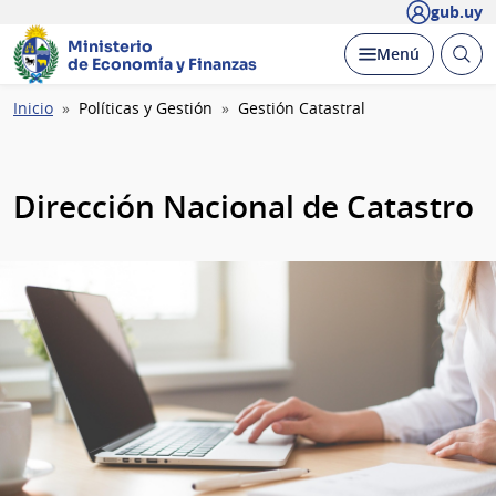
gub.uy
Ministerio
Abrir
Desplegar
Menú
de Economía y Finanzas
busc
Ruta
Inicio
Políticas y Gestión
Gestión Catastral
de
navegación
Dirección Nacional de Catastro