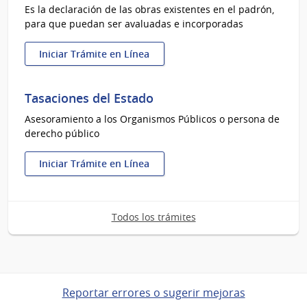
Es la declaración de las obras existentes en el padrón,
para que puedan ser avaluadas e incorporadas
Iniciar Trámite en Línea
:
Declaración
Jurada
Tasaciones del Estado
de
Asesoramiento a los Organismos Públicos o persona de
Caracterización
derecho público
Urbana
Iniciar Trámite en Línea
:
Tasaciones
del
Todos los trámites
Estado
Reportar errores o sugerir mejoras