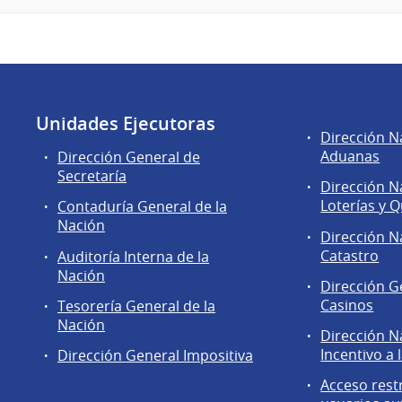
Unidades Ejecutoras
Áreas
Dirección N
de
Aduanas
Dirección General de
la
Secretaría
Dirección N
Dirección
Loterías y Q
Contaduría General de la
General
Nación
de
Dirección N
Secretaría
Catastro
Auditoría Interna de la
Nación
Dirección G
Casinos
Tesorería General de la
Nación
Dirección N
Incentivo a 
Dirección General Impositiva
Acceso rest