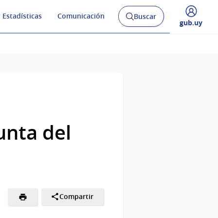
 Estadísticas
Comunicación
Buscar
Abrir
Desplegar
gub.uy
buscador
menú
y
de
unta del
Compartir