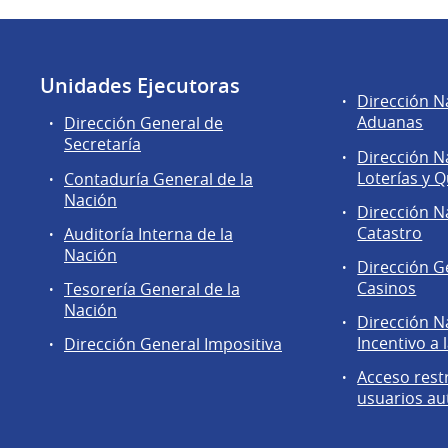
Unidades Ejecutoras
Áreas
Dirección N
de
Aduanas
Dirección General de
la
Secretaría
Dirección N
Dirección
Loterías y Q
Contaduría General de la
General
Nación
de
Dirección N
Secretaría
Catastro
Auditoría Interna de la
Nación
Dirección G
Casinos
Tesorería General de la
Nación
Dirección N
Incentivo a 
Dirección General Impositiva
Acceso rest
usuarios au