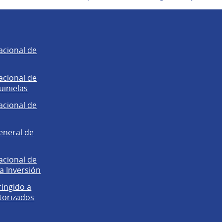
acional de
acional de
uinielas
acional de
eneral de
acional de
la Inversión
ringido a
torizados