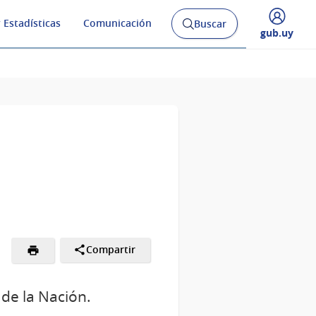
 Estadísticas
Comunicación
Buscar
Abrir
Desplegar
gub.uy
buscador
menú
y
de
Compartir
 de la Nación.