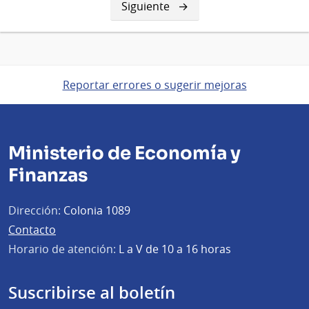
Siguiente
Siguiente
página
Reportar errores o sugerir mejoras
Ministerio de Economía y
Finanzas
Dirección:
Colonia 1089
Contacto
Horario de atención:
L a V de 10 a 16 horas
Suscribirse al boletín