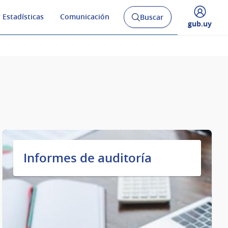
 Estadísticas
Comunicación
Buscar
Abrir
Desplegar
gub.uy
buscador
menú
y
de
Informes de auditoría