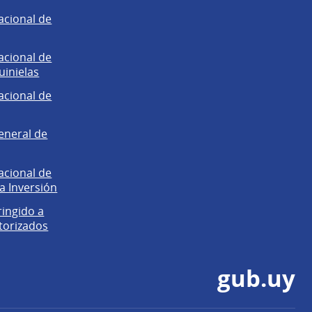
acional de
acional de
uinielas
acional de
eneral de
acional de
la Inversión
ringido a
torizados
gub.uy