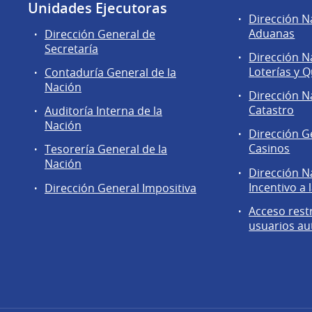
Unidades Ejecutoras
Áreas
Dirección N
de
Aduanas
Dirección General de
la
Secretaría
Dirección N
Dirección
Loterías y Q
Contaduría General de la
General
Nación
de
Dirección N
Secretaría
Catastro
Auditoría Interna de la
Nación
Dirección G
Casinos
Tesorería General de la
Nación
Dirección N
Incentivo a 
Dirección General Impositiva
Acceso rest
usuarios au