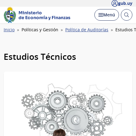
gub.uy
Ministerio
Abrir
Desplegar
Menú
de Economía y Finanzas
busc
Ruta
Inicio
Políticas y Gestión
Política de Auditorías
Estudios 
de
navegación
Estudios Técnicos