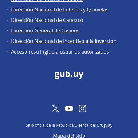
Áreas
Dirección Nacional de Loterías y Quinielas
de
Dirección Nacional de Catastro
la
Dirección
Dirección General de Casinos
General
Dirección Nacional de Incentivo a la Inversión
de
Acceso restringido a usuarios autorizados
Secretaría
gub.uy
Twitter
YouTube
Instagram
Sitio oficial de la República Oriental del Uruguay
Mapa del sitio