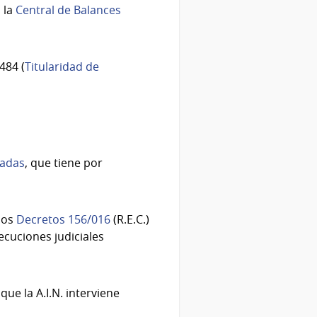
 la
Central de Balances
484 (
Titularidad de
uadas
, que tiene por
los
Decretos 156/016
(R.E.C.)
cuciones judiciales
ue la A.I.N. interviene