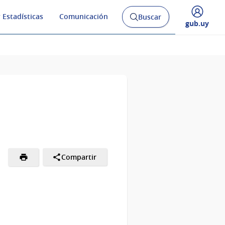
 Estadísticas
Comunicación
Buscar
Abrir
Desplegar
gub.uy
buscador
menú
y
de
Compartir