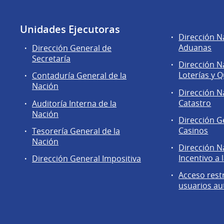
Unidades Ejecutoras
Áreas
Dirección N
de
Aduanas
Dirección General de
la
Secretaría
Dirección N
Dirección
Loterías y Q
Contaduría General de la
General
Nación
de
Dirección N
Secretaría
Catastro
Auditoría Interna de la
Nación
Dirección G
Casinos
Tesorería General de la
Nación
Dirección N
Incentivo a 
Dirección General Impositiva
Acceso rest
usuarios au