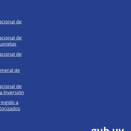
acional de
acional de
uinielas
acional de
eneral de
acional de
la Inversión
ringido a
torizados
gub.uy