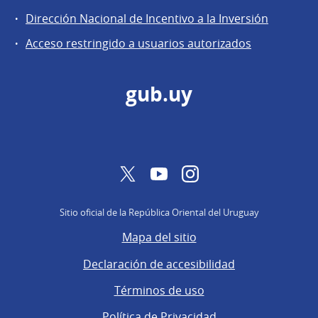
General
Dirección Nacional de Incentivo a la Inversión
de
Acceso restringido a usuarios autorizados
Secretaría
gub.uy
Twitter
YouTube
Instagram
Sitio oficial de la República Oriental del Uruguay
Mapa del sitio
Declaración de accesibilidad
Términos de uso
Política de Privacidad