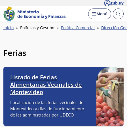
gub.uy
Ministerio
Abrir
Desplegar
Menú
de Economía y Finanzas
busc
Ruta
Inicio
Políticas y Gestión
Política Comercial
Dirección Ge
de
navegación
Ferias
Listado de Ferias
Alimentarias Vecinales de
Montevideo
Localización de las ferias vecinales de
Montevideo y días de funcionamiento
de las administradas por UDECO