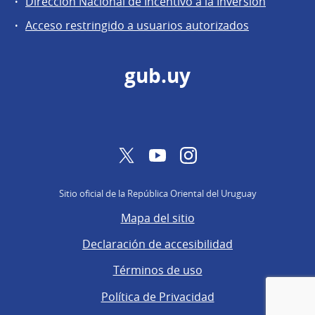
Dirección Nacional de Incentivo a la Inversión
de
Acceso restringido a usuarios autorizados
Secretaría
gub.uy
Twitter
YouTube
Instagram
Sitio oficial de la República Oriental del Uruguay
Mapa del sitio
Declaración de accesibilidad
Términos de uso
Política de Privacidad