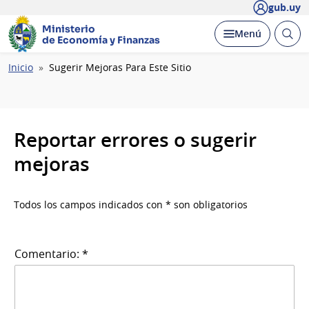
gub.uy
Ministerio
Abrir
Desplegar
Menú
de Economía y Finanzas
busc
Ruta
Inicio
Sugerir Mejoras Para Este Sitio
de
navegación
Reportar errores o sugerir
mejoras
Todos los campos indicados con * son obligatorios
Comentario: *