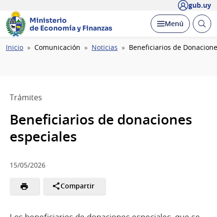
gub.uy
Ministerio
Abrir
Desplegar
Menú
de Economía y Finanzas
busc
Ruta
Inicio
Comunicación
Noticias
Beneficiarios de Donacione
de
navegación
Trámites
Beneficiarios de donaciones
especiales
15/05/2026
Compartir
Los beneficiarios de donaciones especiales, que se