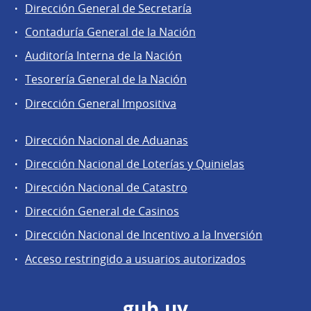
Dirección General de Secretaría
Contaduría General de la Nación
Auditoría Interna de la Nación
Tesorería General de la Nación
Dirección General Impositiva
Dirección Nacional de Aduanas
Áreas
Dirección Nacional de Loterías y Quinielas
de
Dirección Nacional de Catastro
la
Dirección
Dirección General de Casinos
General
Dirección Nacional de Incentivo a la Inversión
de
Acceso restringido a usuarios autorizados
Secretaría
gub.uy