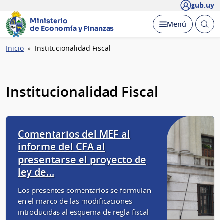
gub.uy
Ministerio
Abrir
Desplegar
Menú
de Economía y Finanzas
busc
Ruta
Inicio
Institucionalidad Fiscal
de
navegación
Institucionalidad Fiscal
Comentarios del MEF al
informe del CFA al
presentarse el proyecto de
ley de…
Los presentes comentarios se formulan
en el marco de las modificaciones
introducidas al esquema de regla fiscal