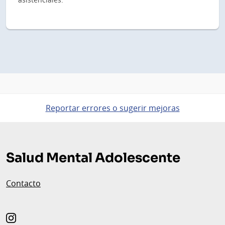
Reportar errores o sugerir mejoras
Pie
de
Salud Mental Adolescente
página
Contacto
instagram