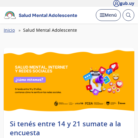
gub.uy
Abrir
Desplegar
Menú
Salud Mental Adolescente
busc
Ruta
Inicio
Salud Mental Adolescente
de
navegación
Si tenés entre 14 y 21 sumate a la
encuesta