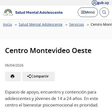
gub.uy
Abrir
Desplegar
Menú
Salud Mental Adolescente
busc
Ruta
Inicio
Salud Mental Adolescente
Servicios
Centro Mont
de
navegación
Centro Montevideo Oeste
06/04/2026
Compartir
Espacio de apoyo, encuentro y contención para
adolescentes y jóvenes de 14 a 24 años. En este
centro el bienestar psicoemocional es prioridad.