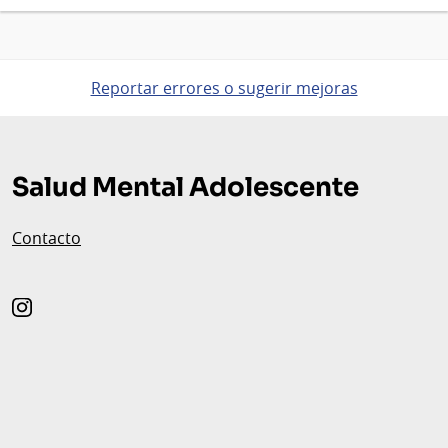
Reportar errores o sugerir mejoras
Pie
de
Salud Mental Adolescente
página
Contacto
instagram