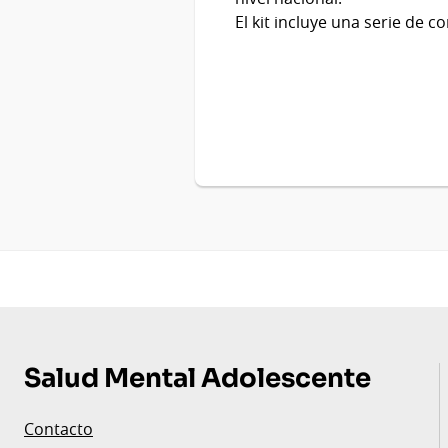
El kit incluye una serie de c
Pie
de
Salud Mental Adolescente
página
Contacto