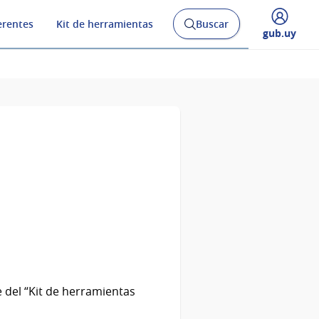
erentes
Kit de herramientas
Buscar
Abrir
Desplegar
gub.uy
buscador
menú
y
de
 del “Kit de herramientas