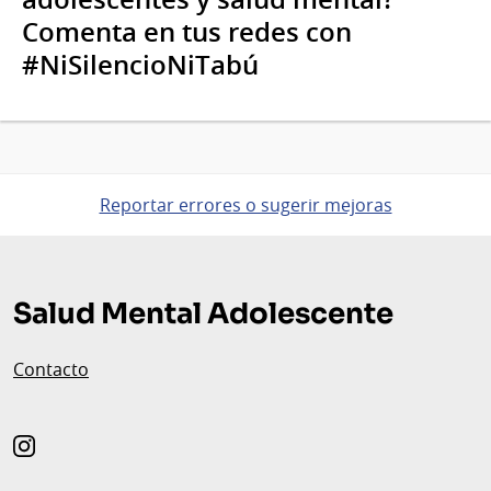
Comenta en tus redes con
#NiSilencioNiTabú
Reportar errores o sugerir mejoras
Pie
de
Salud Mental Adolescente
página
Contacto
instagram