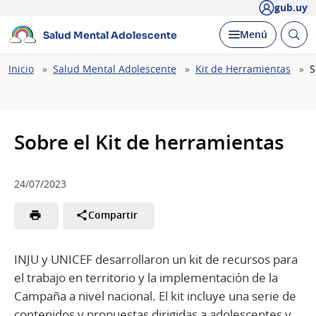
gub.uy
Abrir
Desplegar
Menú
Salud Mental Adolescente
busc
Ruta
Inicio
Salud Mental Adolescente
Kit de Herramientas
S
de
navegación
Sobre el Kit de herramientas
24/07/2023
Compartir
INJU y UNICEF desarrollaron un kit de recursos para
el trabajo en territorio y la implementación de la
Campaña a nivel nacional. El kit incluye una serie de
contenidos y propuestas dirigidas a adolescentes y