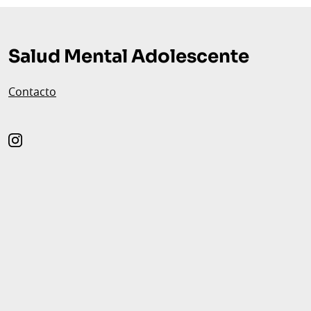
Pie
de
Salud Mental Adolescente
página
Contacto
instagram