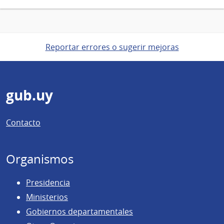
Reportar errores o sugerir mejoras
Pie
gub.uy
de
Contacto
página
Organismos
Presidencia
Ministerios
Gobiernos departamentales