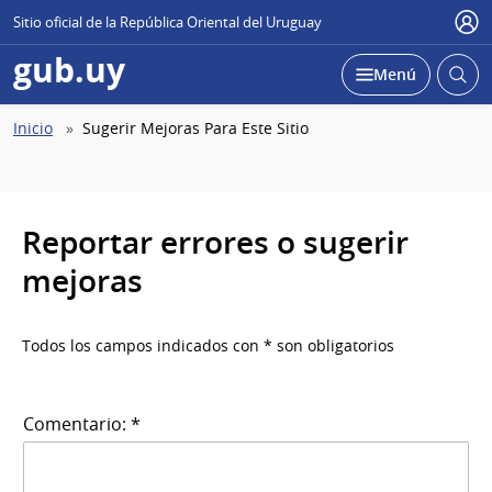
Sitio oficial de la República Oriental del Uruguay
Use
gub.uy
Abrir
Desplegar
Menú
busc
Abierta
Ruta
Inicio
Sugerir Mejoras Para Este Sitio
de
navegación
Reportar errores o sugerir
mejoras
Todos los campos indicados con * son obligatorios
Comentario: *