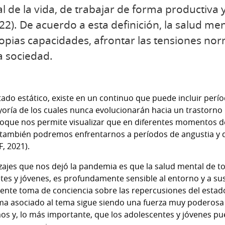
l de la vida, de trabajar de forma productiva y
). De acuerdo a esta definición, la salud men
opias capacidades, afrontar las tensiones norm
a sociedad.
tado estático, existe en un continuo que puede incluir perí
yoría de los cuales nunca evolucionarán hacia un trastorno 
foque nos permite visualizar que en diferentes momentos d
o también podremos enfrentarnos a períodos de angustia y de
, 2021).
ajes que nos dejó la pandemia es que la salud mental de t
es y jóvenes, es profundamente sensible al entorno y a sus
iente toma de conciencia sobre las repercusiones del estad
tigma asociado al tema sigue siendo una fuerza muy poderos
os y, lo más importante, que los adolescentes y jóvenes p