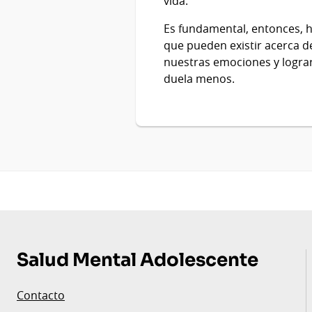
vida.
Es fundamental, entonces, ha
que pueden existir acerca d
nuestras emociones y lograr
duela menos.
Pie
de
Salud Mental Adolescente
página
Contacto