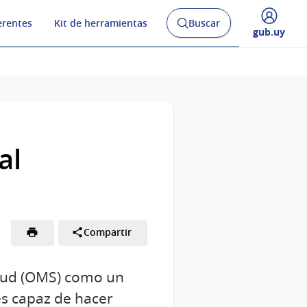
erentes
Kit de herramientas
Buscar
Abrir
Desplegar
gub.uy
buscador
menú
y
de
al
Compartir
alud (OMS) como un
es capaz de hacer