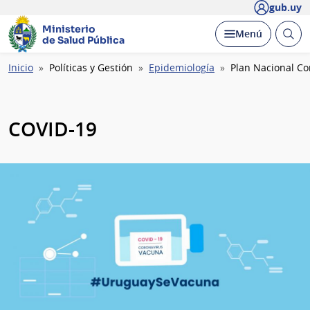
gub.uy
Ministerio
Abrir
Desplegar
Menú
de Salud Pública
busc
Ruta
Inicio
Políticas y Gestión
Epidemiología
Plan Nacional Co
de
navegación
COVID-19