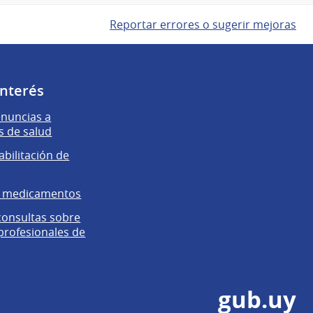
Reportar errores o sugerir mejoras
interés
enuncias a
s de salud
abilitación de
e medicamentos
 consultas sobre
 profesionales de
gub.uy