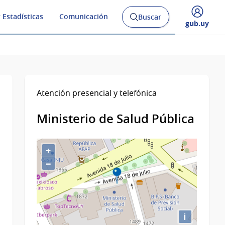
 Estadísticas
Comunicación
Buscar
Abrir
Desplegar
gub.uy
buscador
menú
y
de
Atención presencial y telefónica
Ministerio de Salud Pública
+
−
i