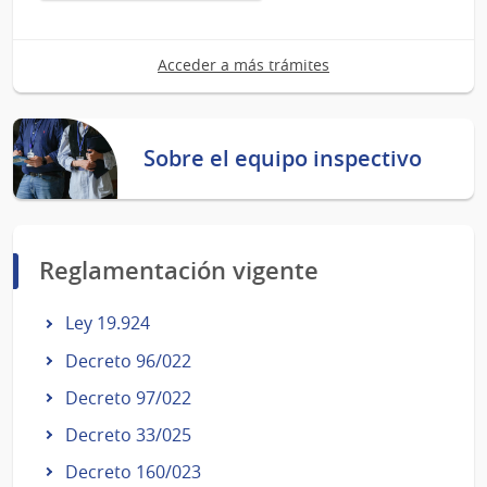
:
Solicitud
de
Acceder a más trámites
certificado
de
buenas
prácticas
Sobre el equipo inspectivo
Reglamentación vigente
Ley 19.924
Decreto 96/022
Decreto 97/022
Decreto 33/025
Decreto 160/023