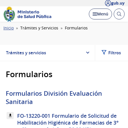
gub.uy
Ministerio
Abrir
Desplegar
Menú
de Salud Pública
busc
Ruta
Inicio
Trámites y Servicios
Formularios
de
navegación
Trámites y servicios
Filtros
Formularios
Formularios División Evaluación
Sanitaria
FO-13220-001 Formulario de Solicitud de
Habilitación Higiénica de Farmacias de 3°