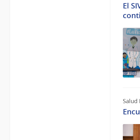
El S
cont
Salud 
Encu