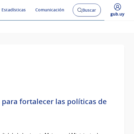
 Estadísticas
Comunicación
Buscar
Abrir
Desplegar
gub.uy
buscador
menú
y
de
ara fortalecer las políticas de