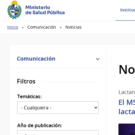
Ministerio
Institu
de Salud Pública
Ruta
Inicio
Comunicación
Noticias
de
navegación
Comunicación
No
Filtros
Lactan
Temáticas:
El M
lact
Año de publicación: