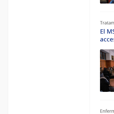
Trata
El M
acce
Enfer