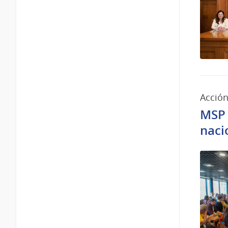
Acción
MSP 
naci