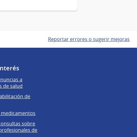
Reportar errores o sugerir mejoras
interés
enuncias a
s de salud
abilitación de
e medicamentos
 consultas sobre
 profesionales de