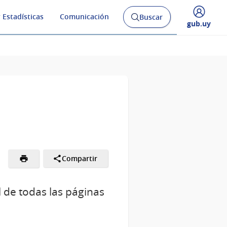
 Estadísticas
Comunicación
Buscar
Abrir
Desplegar
gub.uy
buscador
menú
y
de
Compartir
l de todas las páginas