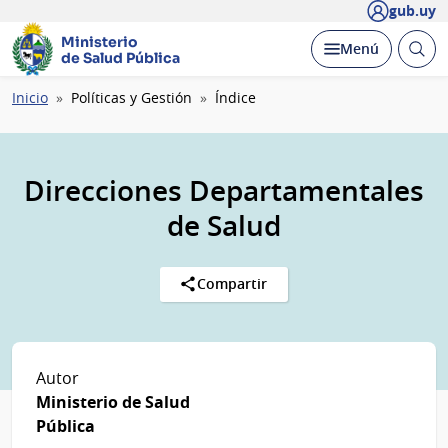
gub.uy
Ministerio
Abrir
Desplegar
Menú
de Salud Pública
busc
Ruta
Inicio
Políticas y Gestión
Índice
de
navegación
Direcciones Departamentales
de Salud
Compartir
Autor
Ministerio de Salud
Pública