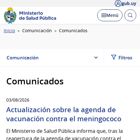
gub.uy
Ministerio
Abrir
Desplegar
Menú
de Salud Pública
busc
Ruta
Inicio
Comunicación
Comunicados
de
navegación
Comunicación
Filtros
Comunicados
03/08/2026
Actualización sobre la agenda de
vacunación contra el meningococo
El Ministerio de Salud Pública informa que, tras la
reapertura de la agenda de vacunación contra el