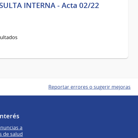
SULTA INTERNA - Acta 02/22
sultados
Reportar errores o sugerir mejoras
interés
enuncias a
s de salud