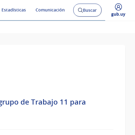
 Estadísticas
Comunicación
Buscar
Abrir
Desplegar
gub.uy
buscador
menú
y
de
grupo de Trabajo 11 para