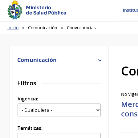
Ministerio
Institu
de Salud Pública
Ruta
Inicio
Comunicación
Convocatorias
de
navegación
Comunicación
Co
Filtros
No Vige
Vigencia:
Merc
cons
Temáticas: