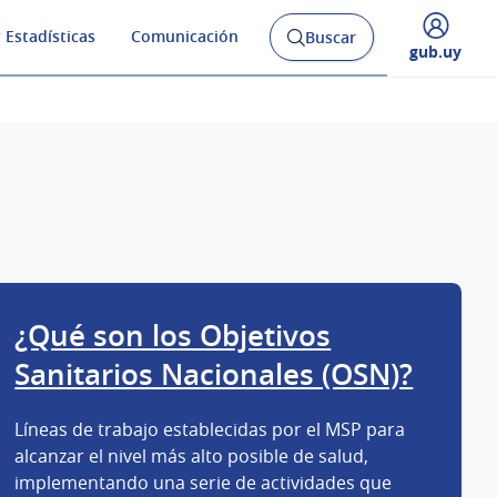
 Estadísticas
Comunicación
Buscar
Abrir
Desplegar
gub.uy
buscador
menú
y
de
¿Qué son los Objetivos
Sanitarios Nacionales (OSN)?
Líneas de trabajo establecidas por el MSP para
alcanzar el nivel más alto posible de salud,
implementando una serie de actividades que