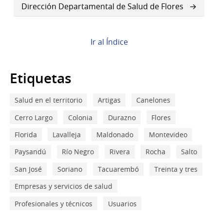
de
Dirección Departamental de Salud de Flores
Book
para
Ir al Índice
Dirección
Departamental
Etiquetas
de
Salud en el territorio
Artigas
Canelones
Salud
Cerro Largo
Colonia
Durazno
Flores
de
Florida
Lavalleja
Maldonado
Montevideo
Durazno
Paysandú
Río Negro
Rivera
Rocha
Salto
San José
Soriano
Tacuarembó
Treinta y tres
Empresas y servicios de salud
Profesionales y técnicos
Usuarios