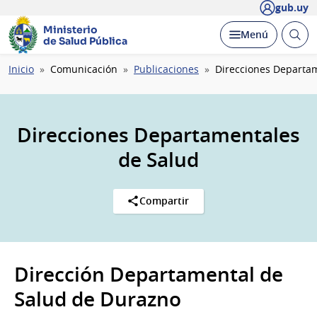
gub.uy
Ministerio
Abrir
Desplegar
Menú
de Salud Pública
busc
Ruta
Inicio
Comunicación
Publicaciones
Direcciones Departa
de
navegación
Direcciones Departamentales
de Salud
Compartir
Dirección Departamental de
Salud de Durazno