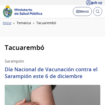
gub.uy
Ministerio
Abrir
Desplegar
Menú
de Salud Pública
busc
Ruta
Inicio
Tematica
Tacuarembó
de
navegación
Tacuarembó
Sarampión
Día Nacional de Vacunación contra el
Sarampión este 6 de diciembre