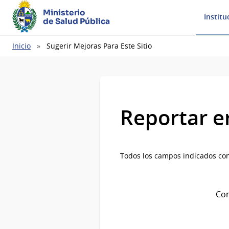
Ministerio
Institu
de Salud Pública
Ruta
Inicio
Sugerir Mejoras Para Este Sitio
de
navegación
Reportar e
Todos los campos indicados con
Com