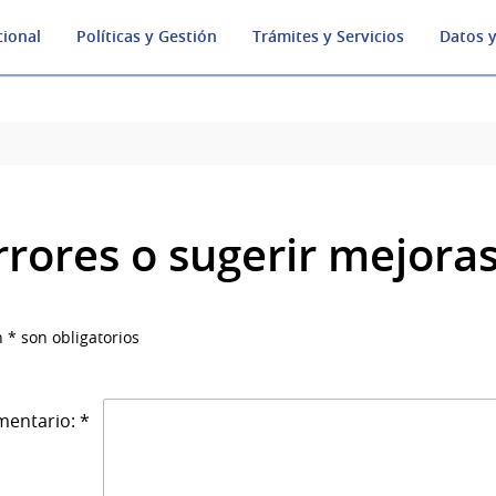
cional
Políticas y Gestión
Trámites y Servicios
Datos y
rrores o sugerir mejora
 * son obligatorios
entario: *