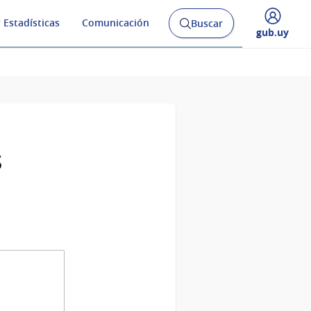
 Estadísticas
Comunicación
Buscar
Abrir
Desplegar
gub.uy
buscador
menú
y
de
s