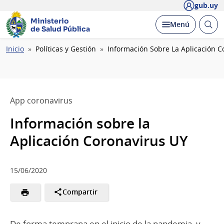
gub.uy
Ministerio
Abrir
Desplegar
Menú
de Salud Pública
busc
Ruta
Inicio
Políticas y Gestión
Información Sobre La Aplicación C
de
navegación
App coronavirus
Información sobre la
Aplicación Coronavirus UY
15/06/2020
Compartir
De forma temprana en el inicio de la pandemia, y