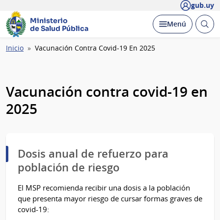
gub.uy
Ministerio
Abrir
Desplegar
Menú
de Salud Pública
busc
Ruta
Inicio
Vacunación Contra Covid-19 En 2025
de
navegación
Vacunación contra covid-19 en
2025
Dosis anual de refuerzo para
población de riesgo
El MSP recomienda recibir una dosis a la población
que presenta mayor riesgo de cursar formas graves de
covid-19: