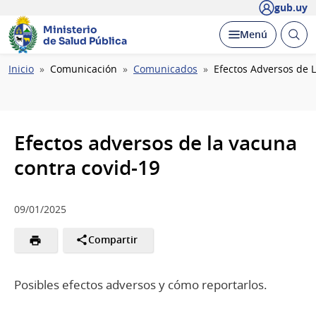
gub.uy
Ministerio
Abrir
Desplegar
Menú
de Salud Pública
busc
Ruta
Inicio
Comunicación
Comunicados
Efectos Adversos de 
de
navegación
Efectos adversos de la vacuna
contra covid-19
09/01/2025
Compartir
Posibles efectos adversos y cómo reportarlos.