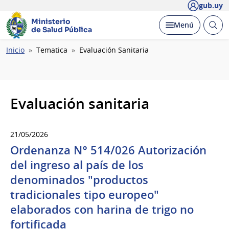
gub.uy
Ministerio
Abrir
Desplegar
Menú
de Salud Pública
busc
Ruta
Inicio
Tematica
Evaluación Sanitaria
de
navegación
Evaluación sanitaria
21/05/2026
Ordenanza N° 514/026 Autorización
del ingreso al país de los
denominados "productos
tradicionales tipo europeo"
elaborados con harina de trigo no
fortificada