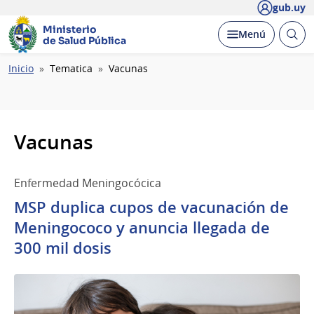
gub.uy
Ministerio
Abrir
Desplegar
Menú
de Salud Pública
busc
Ruta
Inicio
Tematica
Vacunas
de
navegación
Vacunas
Enfermedad Meningocócica
MSP duplica cupos de vacunación de
Meningococo y anuncia llegada de
300 mil dosis