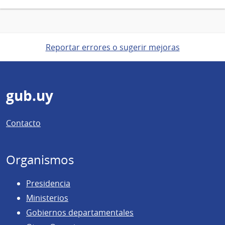
Reportar errores o sugerir mejoras
Pie
gub.uy
de
Contacto
página
Organismos
Presidencia
Ministerios
Gobiernos departamentales