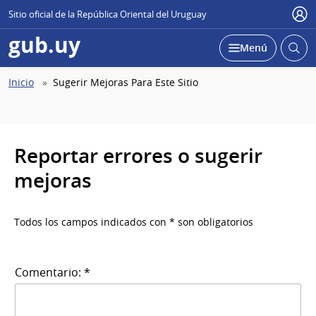
Sitio oficial de la República Oriental del Uruguay
Use
gub.uy
Abrir
Desplegar
Menú
busc
Abierta
Ruta
Inicio
Sugerir Mejoras Para Este Sitio
de
navegación
Reportar errores o sugerir
mejoras
Todos los campos indicados con * son obligatorios
Comentario: *