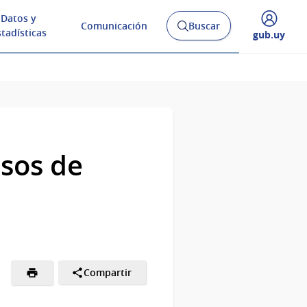
Datos y
Comunicación
Buscar
Abrir
stadísticas
Desplegar
gub.uy
buscador
menú
y
de
esos de
Compartir