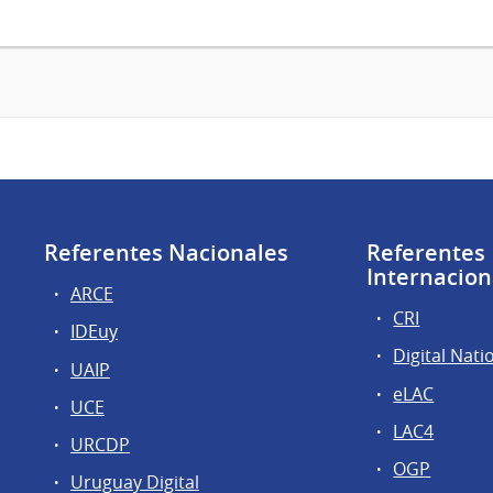
Referentes Nacionales
Referentes
Internacion
ARCE
CRI
IDEuy
Digital Nati
UAIP
eLAC
UCE
LAC4
URCDP
OGP
Uruguay Digital