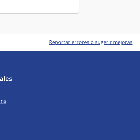
Reportar errores o sugerir mejoras
ales
ons