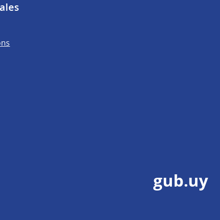
ales
ons
gub.uy