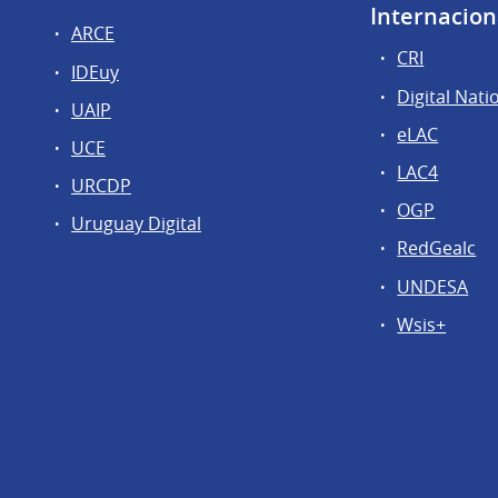
Internacion
ARCE
CRI
IDEuy
Digital Nati
UAIP
eLAC
UCE
LAC4
URCDP
OGP
Uruguay Digital
RedGealc
UNDESA
Wsis+