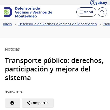
gub.uy
Defensoría de
Abrir
Desplegar
Menú
Vecinas y Vecinos
de
busc
Montevideo
Ruta
Inicio
Defensoría de Vecinas y Vecinos de Montevideo
Noti
de
navegación
Noticias
Transporte público: derechos,
participación y mejora del
sistema
06/05/2026
Compartir