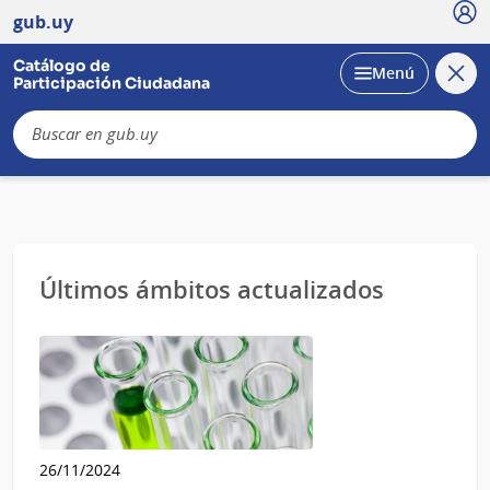
Usu
gub.uy
Catálogo de
Cerra
Desplegar
Menú
Participación Ciudadana
busc
B
Página
Últimos ámbitos actualizados
principal
26/11/2024